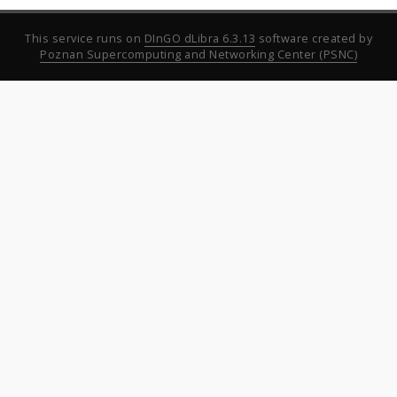
This service runs on
DInGO dLibra 6.3.13
software created by
Poznan Supercomputing and Networking Center (PSNC)