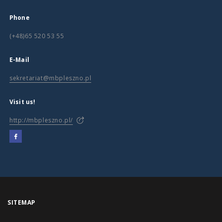
Phone
(+48)65 520 53 55
E-Mail
sekretariat@mbpleszno.pl
Visit us!
http://mbpleszno.pl/
SITEMAP