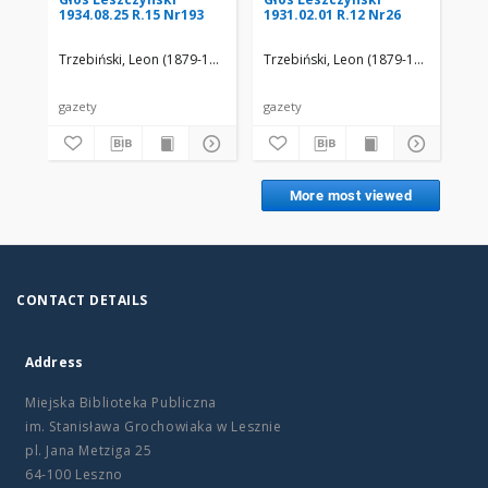
1934.08.25 R.15 Nr193
1931.02.01 R.12 Nr26
192
Trzebiński, Leon (1879-19..)
Trzebiński, Leon (1879-19..)
Trz
gazety
gazety
gaz
More most viewed
CONTACT DETAILS
Address
Miejska Biblioteka Publiczna
im. Stanisława Grochowiaka w Lesznie
pl. Jana Metziga 25
64-100 Leszno