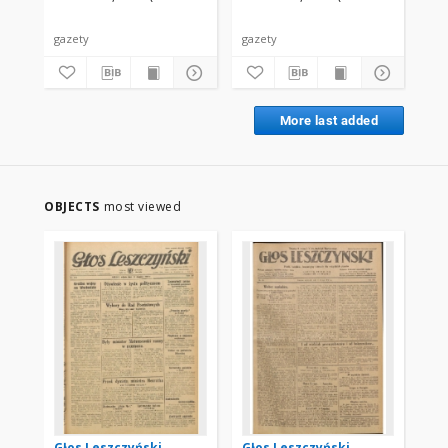
gazety
gazety
gaz
More last added
OBJECTS
most viewed
Głos Leszczyński
Głos Leszczyński
Gł