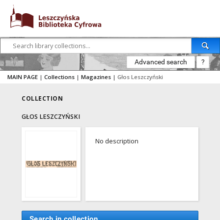
Advanced search
?
MAIN PAGE
|
Collections
|
Magazines
|
Głos Leszczyński
COLLECTION
GŁOS LESZCZYŃSKI
No description
Search in collection