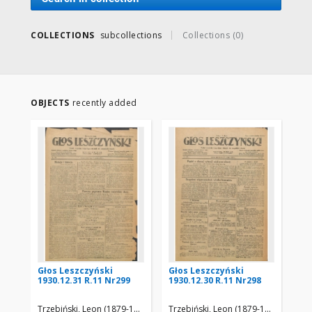
COLLECTIONS
subcollections
Collections (0)
OBJECTS
recently added
Głos Leszczyński
Głos Leszczyński
Gł
1930.12.31 R.11 Nr299
1930.12.30 R.11 Nr298
193
Trzebiński, Leon (1879-19..)
Trzebiński, Leon (1879-19..)
Trz