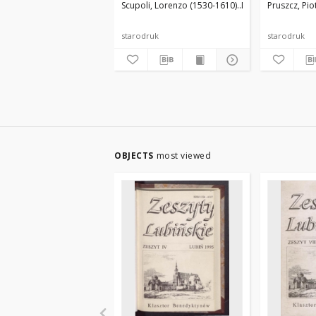
Scupoli, Lorenzo (1530-1610)
Nersesowicz, Deod
Pruszcz, Pio
Annie z Sztemberku
zacnego [..
Kostczance xieni y [...]
zgromadzniu reguły
Benedykta swiętego
starodruk
starodruk
klasstoru jarosławskiego
[...]
OBJECTS
most viewed