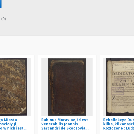
 (0)
go Miasta
Rubinus Moraviae, id est
Rekollekcye Du
scioły [i]
Venerabilis Joannis
kilka, kilkanaśc
o w nich iest
Sarcandri de Skoczovia,
Rozłozone : Lud
godnego y
Holeschoviensis apud
wszelkiey kondy