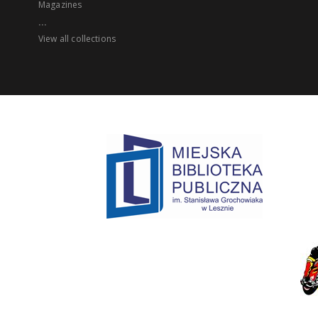
Magazines
...
View all collections