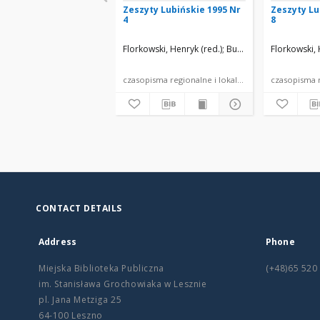
Zeszyty Lubińskie 1995 Nr
Zeszyty Lu
4
8
Florkowski, Henryk (red.)
Buksalewicz, Paweł
Florkowski, 
Ko
czasopisma regionalne i lokalne
czasopisma r
CONTACT DETAILS
Address
Phone
Miejska Biblioteka Publiczna
(+48)65 520
im. Stanisława Grochowiaka w Lesznie
pl. Jana Metziga 25
64-100 Leszno