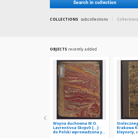
Search in collection
COLLECTIONS
subcollections
Collections
OBJECTS
recently added
Woyna duchowna W.O.
Stoleczne
Lavrentivsa Skvpvli [...] :
Krakowa Ko
do Polski wprowadzona y
kleynoty, c
przypisana [...] pannie
widzenia 