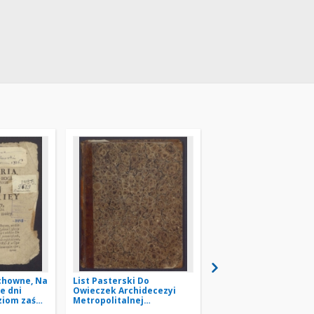
chowne, Na
List Pasterski Do
Kazania na swięta Pa
ie dni
Owieczek Archidecezyi
Przenaswiętszey : z
ziom zaś
Metropolitalnej
rożnych doktorów y
cyi, nie
Gnieźnieńskiey tak w
authorów zebrane y