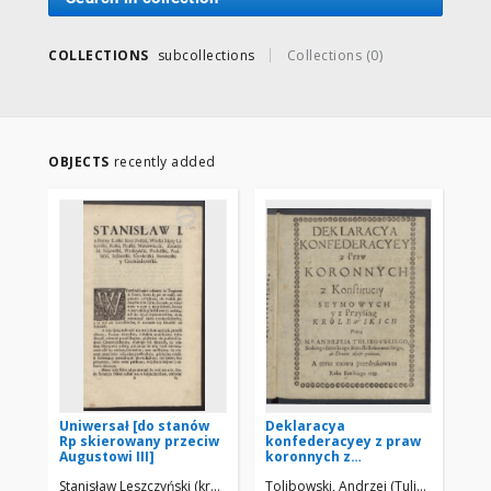
COLLECTIONS
subcollections
Collections (0)
OBJECTS
recently added
Uniwersał [do stanów
Deklaracya
Do
Rp skierowany przeciw
konfederacyey z praw
i 
Augustowi III]
koronnych z
konstituciy seymowych
Stanisław Leszczyński (król Polski ; 1677-1766) Autor
Tolibowski, Andrzej (Tulibowski) (15.
Łuk
y z przyśiąg