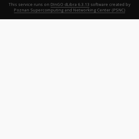
This service runs on
DInGO dLibra 6.3.13
software created by
Poznan Supercomputing and Networking Center (PSNC)