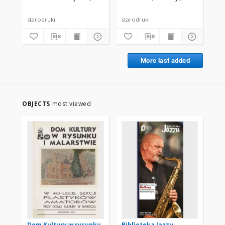
krolewskich
starodruki
starodruki
fol
More last added
OBJECTS
most viewed
Dom Kultury w rysunku
Biblioteka Jazzu
De