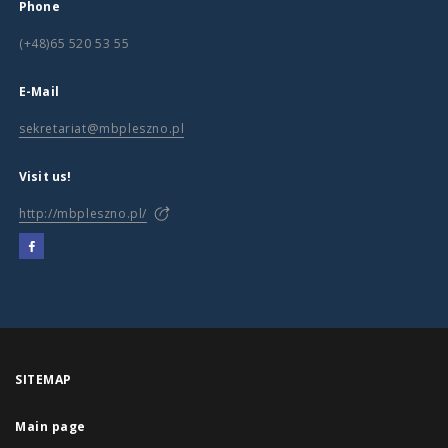
Phone
(+48)65 520 53 55
E-Mail
sekretariat@mbpleszno.pl
Visit us!
http://mbpleszno.pl/
SITEMAP
Main page