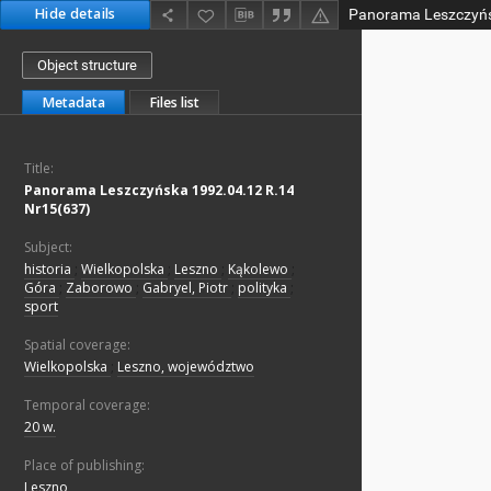
Hide details
Object structure
Metadata
Files list
Title:
Panorama Leszczyńska 1992.04.12 R.14
Nr15(637)
Subject:
historia
;
Wielkopolska
;
Leszno
;
Kąkolewo
;
Góra
;
Zaborowo
;
Gabryel, Piotr
;
polityka
;
sport
Spatial coverage:
Wielkopolska
;
Leszno, województwo
Temporal coverage:
20 w.
Place of publishing:
Leszno