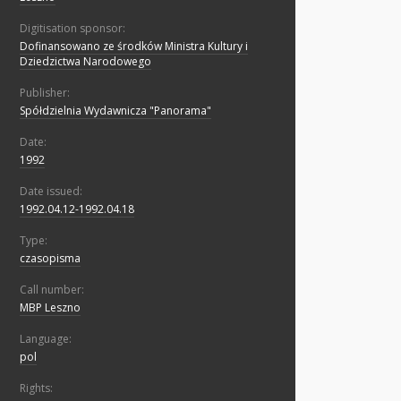
Digitisation sponsor:
Dofinansowano ze środków Ministra Kultury i
Dziedzictwa Narodowego
Publisher:
Spółdzielnia Wydawnicza "Panorama"
Date:
1992
Date issued:
1992.04.12-1992.04.18
Type:
czasopisma
Call number:
MBP Leszno
Language:
pol
Rights: