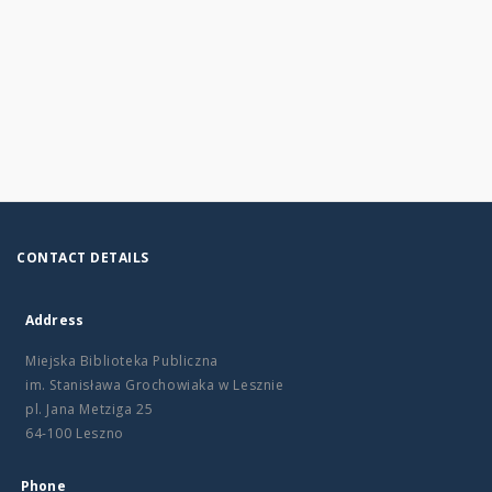
CONTACT DETAILS
Address
Miejska Biblioteka Publiczna
im. Stanisława Grochowiaka w Lesznie
pl. Jana Metziga 25
64-100 Leszno
Phone