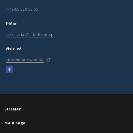
(+48)65 520 53 55
E-Mail
sekretariat@mbpleszno.pl
Visit us!
http://mbpleszno.pl/
SITEMAP
Main page